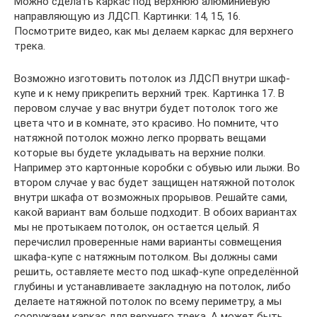
Можно сделать каркас под верхнюю алюминиевую
направляющую из ЛДСП. Картинки: 14, 15, 16.
Посмотрите видео, как мы делаем каркас для верхнего
трека.
Возможно изготовить потолок из ЛДСП внутри шкаф-
купе и к нему прикрепить верхний трек. Картинка 17. В
перовом случае у вас внутри будет потолок того же
цвета что и в комнате, это красиво. Но помните, что
натяжной потолок можно легко прорвать вещами
которые вы будете укладывать на верхние полки.
Например это картонные коробки с обувью или лыжи. Во
втором случае у вас будет защищен натяжной потолок
внутри шкафа от возможных прорывов. Решайте сами,
какой вариант вам больше подходит. В обоих вариантах
мы не протыкаем потолок, он остается целый. Я
перечислил проверенные нами варианты совмещения
шкафа-купе с натяжным потолком. Вы должны сами
решить, оставляете место под шкаф-купе определённой
глубины и устанавливаете закладную на потолок, либо
делаете натяжной потолок по всему периметру, а мы
сооружаем каркас для верхнего трека. А может быть