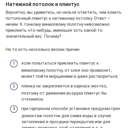
Натяжной потолок и плинтус
Вероятно, вы удивитесь, но нельзя ответить, чем клеить
потолочный плинтус к натяжному потолку. Ответ –
ничем. К тонкому виниловому полотну невозможно
приклеить что-нибудь, имеющее хоть какой-то
значительный вес. Почему?
На то есть несколько веских причин:
если попытаться приклеить плинтус к
виниловому полотну, от клея оно провиснет,
может пойти морщинами и даже раствориться;
пленка не закрепляется в каркасе жестко,
поэтому от движения воздуха плинтус бы
отклеился;
при гарпунном способе установке предусмотрен
демонтаж полотна для слива воды в случае
затопления и просушки перекрытия или для
замены проводки, труб отопления и т. д.