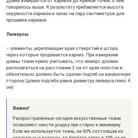
Длина измеряется от карниза до нужной точки, о чём
говорилось выше. К результату прибавляется высота
окружности карниза и запас на пару сантиметров для
прошивки кармана.
Люверсы
– элементы, укрепляющие края отверстий в шторе,
через которые продевается карниз. При измерении
длины ткани нужно учитывать, что люверс должен
располагаться на расстоянии 2 см от края полотна и
обязательно должен быть сделан подгиб на изнаночную
сторону (длина подгиба равна диаметру люверса плюс 4
см).
Важно!
Распространённые сегодня искусственные ткани
позволяют свести усадку при стирке к минимуму.
Если же используется ткань, на 60% состоящая из
натуральных волокон, то берётся запас в 10% на её