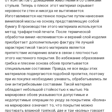
от контактов с домашними животными и со спинками
стульев. Теперь о плюсе: этот материал скрывает
неровности стен и никогда не вытягивается.
Изготавливается настенное покрытие путем нанесения
виниловой массы на основу, представляющую собой
бумагу. В производстве этого материала используется
метод трафаретной печати. После термической
обработки винил «вспенивается» и верхний слой изделия
приобретает дополнительную фактуру. Не лучшей
характеристикой такого материала является
препятствие испарению влаги в связи с плотностью
этого настенного покрытия. Во избежание образования
грибка и плесени основа обоев пропитывается
специальными составами. Правда, не все виды этих
материалов подвергаются подобной пропитке, поэтому
при их покупке необходимо узнавать, обрабатывались ли
они антигрибковыми составами. Такой материал
обладает небольшой стойкостью к мытью. На
маркировке обоев указываются допустимые и
недопустимые операции по уходу за покрытием. «Волна»
на маркировке означает то, что покрытие можно
протирать влажной тряпкой, две и три «волны» говорят