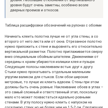
уровня. Небольшие отклонения от вертикального
уровня будут очень заметны, особенно возле
дверных проемов и откосов.
Таблица расшифровки обозначений на рулонах с обоями
Начинать клеить полотна лучше не от угла стены, а со
второго от него листа или от окна. Отрезанное полотно
нужно приложить к стене и выровнять его относительно
вертикальной разметки. Полотно приглаживается сверху
вниз специальным обойным шпателем. Движениями от
середины к краям убираются излишки клея и пузыри.
Следующие полосы наклеиваем встык друг к другу.
Стыки нужно прокатывать отдельным маленьким
упругим валиком для стыков. Если обои широкие
метровые, то лучше их клеить вдвоем. Стены при этом
должны быть очень ровные. Наклеивание обоев в углах –
это самый сложный и ответственный этап, поскольку
мало кто может похвастаться идеально ровными
стенами. В углу полосу нужно клеить с напуском на
соседнюю стену, но не более чем на 1,5-2 см. Следующее