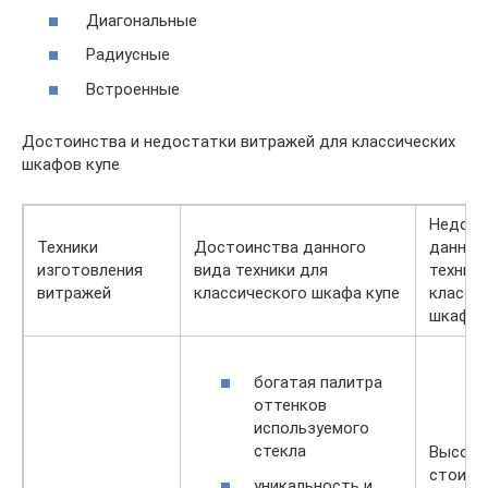
Диагональные
Радиусные
Встроенные
Достоинства и недостатки витражей для классических
шкафов купе
Недост
Техники
Достоинства данного
данног
изготовления
вида техники для
техник
витражей
классического шкафа купе
класси
шкафа 
богатая палитра
оттенков
используемого
стекла
Высока
стоимо
уникальность и