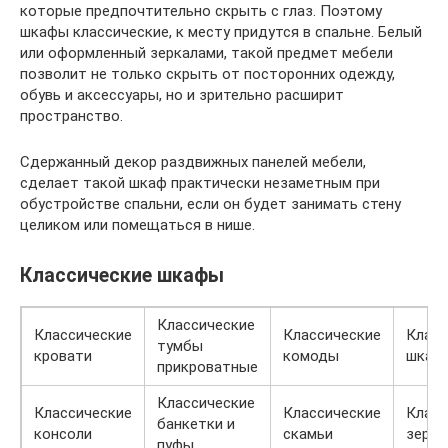
которые предпочтительно скрыть с глаз. Поэтому
шкафы классические, к месту придутся в спальне. Белый
или оформленный зеркалами, такой предмет мебели
позволит не только скрыть от посторонних одежду,
обувь и аксессуары, но и зрительно расширит
пространство.
Сдержанный декор раздвижных панелей мебели,
сделает такой шкаф практически незаметным при
обустройстве спальни, если он будет занимать стену
целиком или помещаться в нише.
Классические шкафы
Классические
Классические
Классические
Класс
тумбы
кровати
комоды
шкаф
прикроватные
Классические
Классические
Классические
Класс
банкетки и
консоли
скамьи
зерка
пуфы