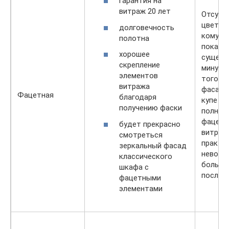
гарантия на
витраж 20 лет
Отсутс
цветов
долговечность
кому-т
полотна
показа
хорошее
сущест
скрепление
минусо
элементов
того д
витража
фасады
Фацетная
благодаря
купе кл
получению фаски
полнос
фацет
будет прекрасно
витраж
смотреться
практи
зеркальный фасад
невозм
классического
большо
шкафа с
послед
фацетными
элементами