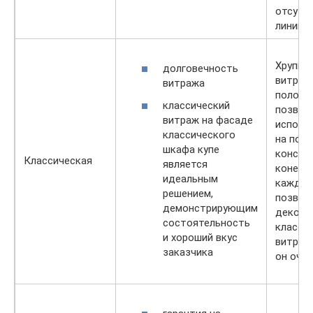
отсутс
линий и
Хрупко
долговечность
витраж
витража
полотн
классический
позвол
витраж на фасаде
исполь
классического
на под
шкафа купе
констру
Классическая
является
конечно
идеальным
каждый
решением,
позвол
демонстрирующим
декор
состоятельность
класси
и хороший вкус
витражо
заказчика
он оче