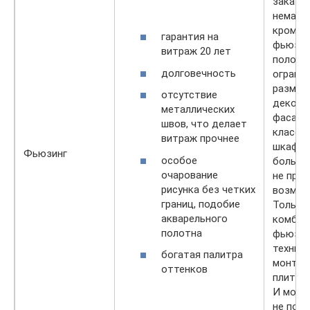
заказчи
немалу
кроме 
гарантия на
фьюзин
витраж 20 лет
полотн
долговечность
огранич
размера
отсутствие
декори
металлических
фасад
швов, что делает
класси
витраж прочнее
шкафа 
Фьюзинг
особое
большо
очарование
не пре
рисунка без четких
возмож
границ, подобие
Только
акварельного
комбин
полотна
фьюзин
технико
богатая палитра
монтир
оттенков
плитам
И може
не пон