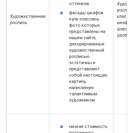
оттенков
Художе
роспис
фасады шкафов
Художественная
класси
купе классика,
роспись
шкафа 
фото которых
дорого
представлены на
удовол
нашем сайте,
декорированные
художественной
росписью
эстетичны и
представляют
собой настоящую
картину,
написанную
талантливым
художником
низкая стоимость
витражного