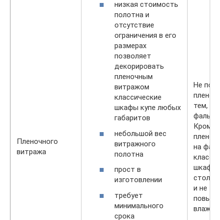
низкая стоимость
полотна и
отсутствие
ограничения в его
размерах
позволяет
декорировать
пленочным
Не пон
витражом
пленоч
классические
тем, кт
шкафы купе любых
фальшв
габаритов
Кроме 
небольшой вес
пленоч
Пленочного
витражного
на фас
витража
полотна
класси
шкафа 
прост в
столь 
изготовлении
и не те
требует
повыше
минимального
влажно
срока