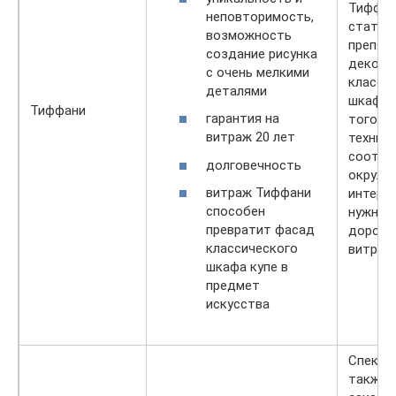
Тиффан
неповторимость,
стать
возможность
препят
создание рисунка
декори
с очень мелкими
класси
деталями
шкафа к
Тиффани
гарантия на
того д
витраж 20 лет
техник
соотве
долговечность
окружа
витраж Тиффани
интерье
способен
нужно 
превратит фасад
дорого
классического
витраж
шкафа купе в
предмет
искусства
Спекан
также 