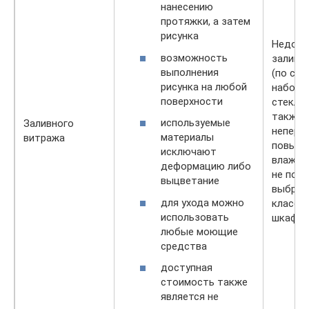
нанесению
протяжки, а затем
рисунка
Недолг
возможность
заливн
выполнения
(по сра
рисунка на любой
наборн
поверхности
стеклян
также
используемые
Заливного
непере
материалы
витража
повыше
исключают
влажно
деформацию либо
не поз
выцветание
выбрат
для ухода можно
класси
использовать
шкафа 
любые моющие
средства
доступная
стоимость также
является не