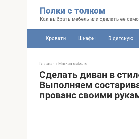
Перейти
Полки с толком
к
контенту
Как выбрать мебель или сделать ее сам
Кровати
Шкафы
В детскую
Главная
»
Мягкая мебель
Сделать диван в стил
Выполняем состарива
прованс своими рука