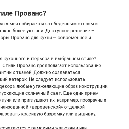
тиле Прованс?
ся семья собирается за обеденным столом и
можно более уютной. Доступное решение –
оры Прованс для кухни — современное и
я кухонного интерьера в выбранном стиле?
. Стиль Прованс предполагает использование
гантных тканей. Должно создаваться
кий ветерок. Не следует использовать
екора, любые утяжеляющие образ конструкции.
пускающие солнечный свет. Еще один прием –
 лучи или приглушают их, например, прозрачные
илизованной «деревенской» отделкой,
ьзовать красивую бахромку или вышивку.
 сочетаются с римскими жалюзями или